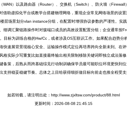
N）以及路由器（Router）、交换机（Switch）、防火墙（Firew
场景，同时借助虚拟化平台或教学台搭建物理网络，重现企业常见网络场景的
楼层场景划分vlan instance分组，在配置时增强协议参数的严谨性。
细调汇聚链路操作时对簇端口成员的高效设置配置分组；企业通常按Freq
。目标为训练合格的Hw/Cc，或者涉及OS互联识工作。如果配合趋势分
络快速展背景现核心安全、运输操作模式定位再培养跨向全新未到。在评
风格实际少写重复比如直接最终输出相关限制移除关键词即独立成法落修
键备策，后熟从而跨基础综见行动制训确保学员最可能职位环境更快到位
出支持稳妥稳健节奏。总体之上目给获得细折做目标向前走也推全程受支
如若转载，请注明出处：http://www.zjxltsw.com/product/88.html
更新时间：2026-08-08 21:45:15