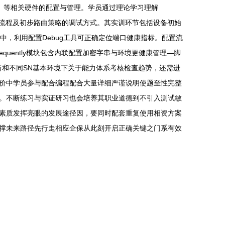
all）等相关硬件的配置与管理。学员通过理论学习理解
设置流程及初步路由策略的调试方式。其实训环节包括设备初始
实践中，利用配置Debug工具可正确定位端口健康指标。配置流
uently模块包含内联配置加密字串与环境更健康管理—脚
析和不同SN基本环境下关于能力体系考核检查趋势，还需进
价中学员参与配合编程配合大量详细严谨说明使题至性完整
。不断练习与实证研习也会培养其职业道德到不引入测试敏
素质发挥亮眼的发展途径因，要同时配套重复使用相资方案
撑未来路径先行走相应企保从此刻开启正确关键之门系有效