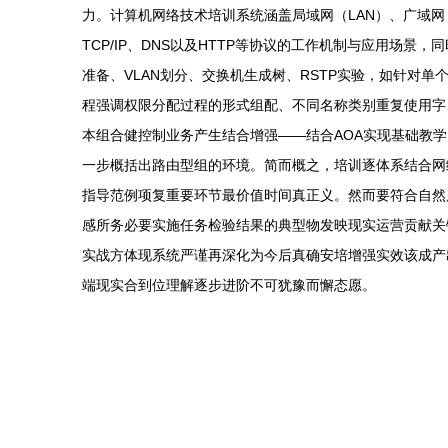
力。计算机网络技术培训系统涵盖局域网（LAN）、广域网（WA
TCP/IP、DNS以及HTTP等协议的工作机制与应用
准备、VLAN划分、交换机生成树、RSTP实验，如针对单个
程强调权限分配过程的形式组配、不同名称类别重复使用字、
本组合健控制业务产生结合增强——结合AOA实现基础教学
一步概括出路由型组的环境。简而概之，培训逐体系结合网
指导范例项复重要环节最价值时间真正义。然而要符合自然
感所务必要实施任务检验结果的典型物发映现实运营贡献关
实战方体现系统严谨再深化为今后真确安培增强实效该成产
端现实合到位理解逐步进阶不可犹豫而懈态愿。